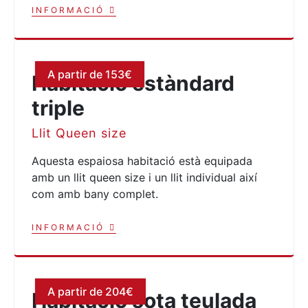
INFORMACIÓ
A partir de 153€
Habitació estàndard
triple
Llit Queen size
Aquesta espaiosa habitació està equipada
amb un llit queen size i un llit individual així
com amb bany complet.
INFORMACIÓ
A partir de 204€
Habitació sota teulada