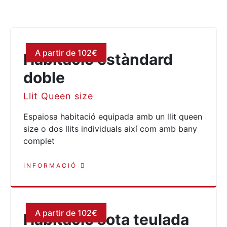
A partir de 102€
Habitació estàndard
doble
Llit Queen size
Espaiosa habitació equipada amb un llit queen
size o dos llits individuals així com amb bany
complet
INFORMACIÓ
A partir de 102€
Habitació sota teulada