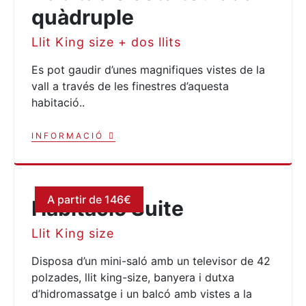
quàdruple
Llit King size + dos llits
Es pot gaudir d’unes magnifiques vistes de la
vall a través de les finestres d’aquesta
habitació..
INFORMACIÓ
A partir de 146€
Habitació Suite
Llit King size
Disposa d’un mini-saló amb un televisor de 42
polzades, llit king-size, banyera i dutxa
d’hidromassatge i un balcó amb vistes a la