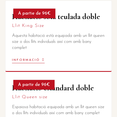
A partie de 96€
Habitació sota teulada doble
Llit King Size
Aquesta habitació està equipada amb un llit queen
size o dos llits individuals així com amb bany
complet
INFORMACIÓ
A partir de 96€
Habitació estàndard doble
Llit Queen size
Espaiosa habitació equipada amb un llit queen size
o dos llits individuals així com amb bany complet