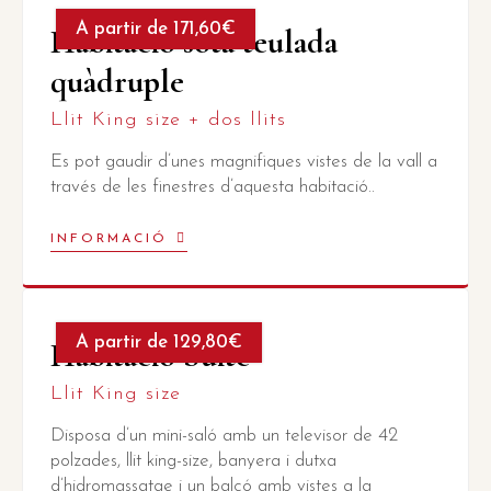
A partir de 171,60€
Habitació sota teulada
quàdruple
Llit King size + dos llits
Es pot gaudir d’unes magnifiques vistes de la vall a
través de les finestres d’aquesta habitació..
INFORMACIÓ
A partir de 129,80€
Habitació Suite
Llit King size
Disposa d’un mini-saló amb un televisor de 42
polzades, llit king-size, banyera i dutxa
d’hidromassatge i un balcó amb vistes a la