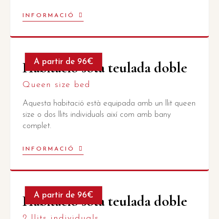
INFORMACIÓ
A partir de 96€
Habitació sota teulada doble
Queen size bed
Aquesta habitació està equipada amb un llit queen
size o dos llits individuals així com amb bany
complet.
INFORMACIÓ
A partir de 96€
Habitació sota teulada doble
2 llits individuals